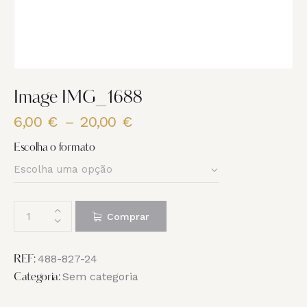
Image IMG_1688
6,00
€
–
20,00
€
Price
range:
Escolha o formato
6,00 €
through
20,00 €
Quantidade
Comprar
de
Image
IMG_1688
488-827-24
REF:
Sem categoria
Categoria: