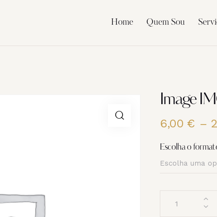
Home
Quem Sou
Servi
Image I
6,00
€
–
Escolha o format
Quantidade
de