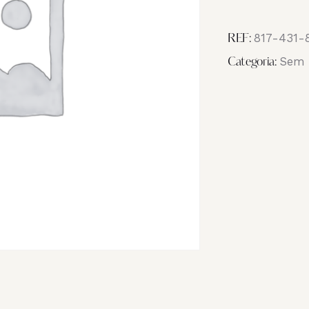
Image
IMG_1679
817-431-
REF:
Sem 
Categoria: