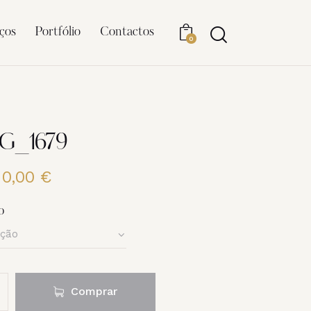
ços
Portfólio
Contactos
0
MG_1679
20,00
€
Price
range:
6,00 €
o
through
20,00 €
Comprar