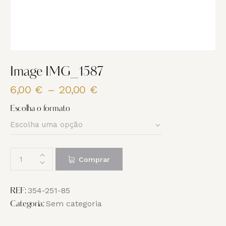
Image IMG_1587
6,00
€
–
20,00
€
Price
range:
Escolha o formato
6,00 €
through
20,00 €
Quantidade
Comprar
de
Image
IMG_1587
354-251-85
REF:
Sem categoria
Categoria: