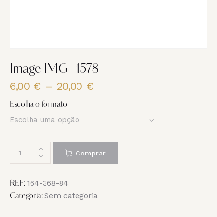
Image IMG_1578
6,00
€
–
20,00
€
Price
range:
Escolha o formato
6,00 €
through
20,00 €
Quantidade
Comprar
de
Image
IMG_1578
164-368-84
REF:
Sem categoria
Categoria: