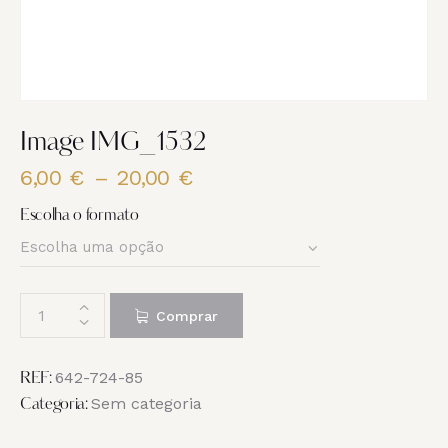
Image IMG_1532
6,00
€
–
20,00
€
Price
range:
Escolha o formato
6,00 €
through
20,00 €
Quantidade
Comprar
de
Image
IMG_1532
642-724-85
REF:
Sem categoria
Categoria: