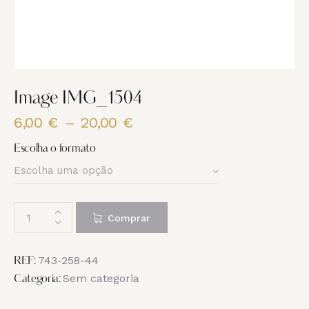
Image IMG_1504
6,00
€
–
20,00
€
Price
range:
Escolha o formato
6,00 €
through
20,00 €
Quantidade
Comprar
de
Image
IMG_1504
743-258-44
REF:
Sem categoria
Categoria: