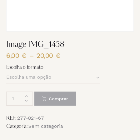
Image IMG_1458
6,00
€
–
20,00
€
Price
range:
Escolha o formato
6,00 €
through
20,00 €
Quantidade
Comprar
de
Image
IMG_1458
277-821-67
REF:
Sem categoria
Categoria: