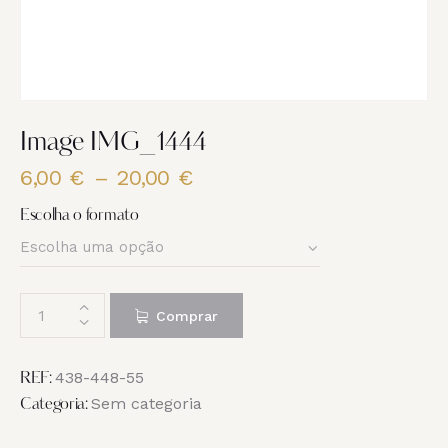
Image IMG_1444
6,00
€
–
20,00
€
Price
range:
Escolha o formato
6,00 €
through
20,00 €
Quantidade
Comprar
de
Image
IMG_1444
438-448-55
REF:
Sem categoria
Categoria: