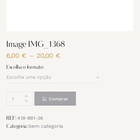
Image IMG_1368
6,00
€
–
20,00
€
Price
range:
Escolha o formato
6,00 €
through
20,00 €
Quantidade
Comprar
de
Image
IMG_1368
418-881-36
REF:
Sem categoria
Categoria: