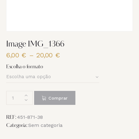
Image IMG_1366
6,00
€
–
20,00
€
Price
range:
Escolha o formato
6,00 €
through
20,00 €
Quantidade
Comprar
de
Image
IMG_1366
451-871-38
REF:
Sem categoria
Categoria: