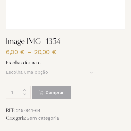
Image IMG_1354
6,00
€
–
20,00
€
Price
range:
Escolha o formato
6,00 €
through
20,00 €
Quantidade
Comprar
de
Image
IMG_1354
215-841-64
REF:
Sem categoria
Categoria: