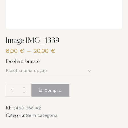
Image IMG_1339
6,00
€
–
20,00
€
Price
range:
Escolha o formato
6,00 €
through
20,00 €
Quantidade
Comprar
de
Image
IMG_1339
463-366-42
REF:
Sem categoria
Categoria: