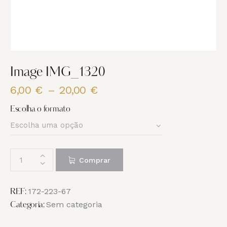
Image IMG_1320
6,00
€
–
20,00
€
Price
range:
Escolha o formato
6,00 €
through
20,00 €
Quantidade
Comprar
de
Image
IMG_1320
172-223-67
REF:
Sem categoria
Categoria: