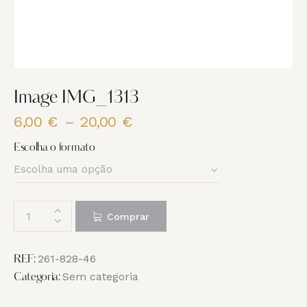
Image IMG_1313
6,00
€
–
20,00
€
Price
range:
Escolha o formato
6,00 €
through
20,00 €
Quantidade
Comprar
de
Image
IMG_1313
261-828-46
REF:
Sem categoria
Categoria: