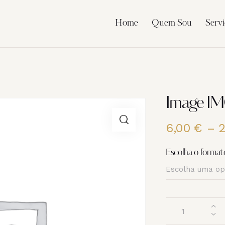
Home
Quem Sou
Servi
Image IM
6,00
€
–
Escolha o format
Quantidade
de