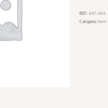
Image
IMG_1311
447-244
REF:
Sem 
Categoria: