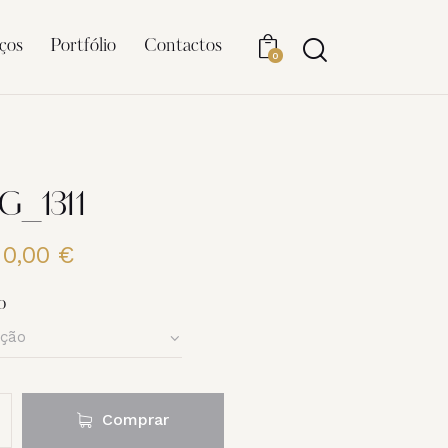
ços
Portfólio
Contactos
0
G_1311
20,00
€
Price
range:
6,00 €
o
through
20,00 €
Comprar