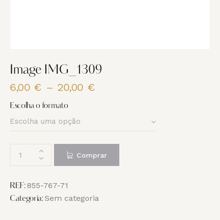
Image IMG_1309
6,00
€
–
20,00
€
Price
range:
Escolha o formato
6,00 €
through
20,00 €
Quantidade
Comprar
de
Image
IMG_1309
855-767-71
REF:
Sem categoria
Categoria: