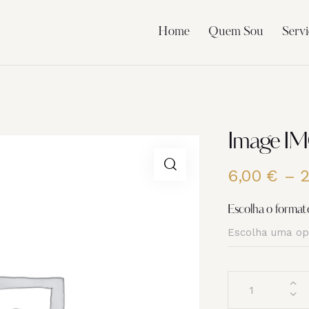
Home
Quem Sou
Servi
Image I
6,00
€
–
Escolha o format
Quantidade
de