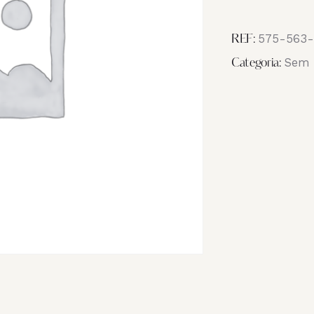
Image
IMG_1249
575-563
REF:
Sem 
Categoria: