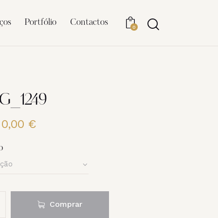
ços
Portfólio
Contactos
0
MG_1249
20,00
€
Price
range:
6,00 €
o
through
20,00 €
Comprar