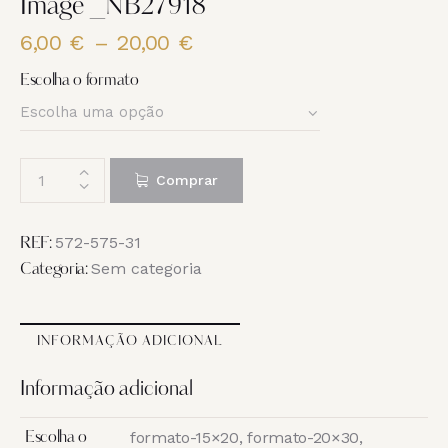
Image _NB27918
6,00
€
–
20,00
€
Price
range:
Escolha o formato
6,00 €
through
20,00 €
Quantidade
Comprar
de
Image
_NB27918
572-575-31
REF:
Sem categoria
Categoria:
INFORMAÇÃO ADICIONAL
Informação adicional
formato-15×20, formato-20×30,
Escolha o