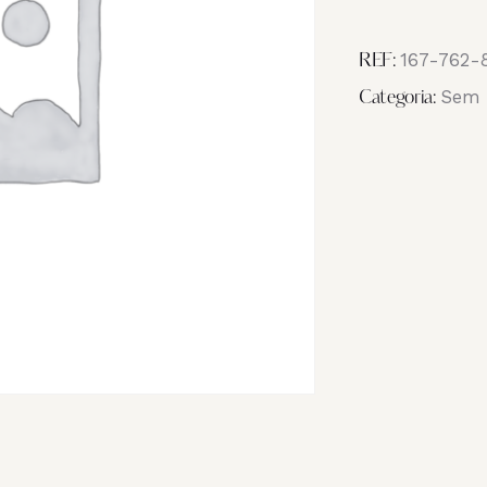
Image
_NB27408
167-762-
REF:
Sem 
Categoria: