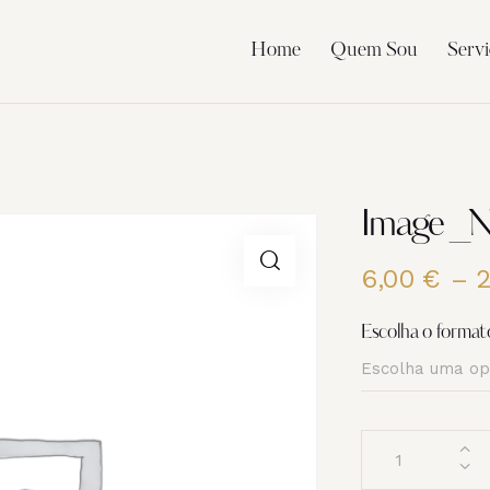
Home
Quem Sou
Servi
Image _
6,00
€
–
Escolha o format
Quantidade
de