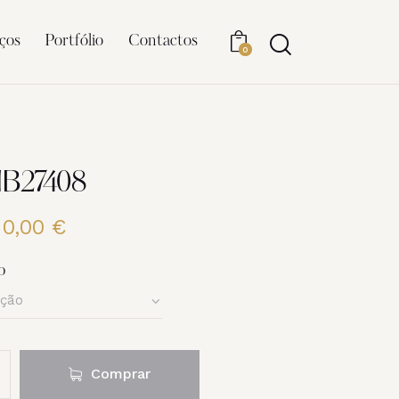
ços
Portfólio
Contactos
0
NB27408
20,00
€
Price
range:
6,00 €
o
through
20,00 €
Comprar