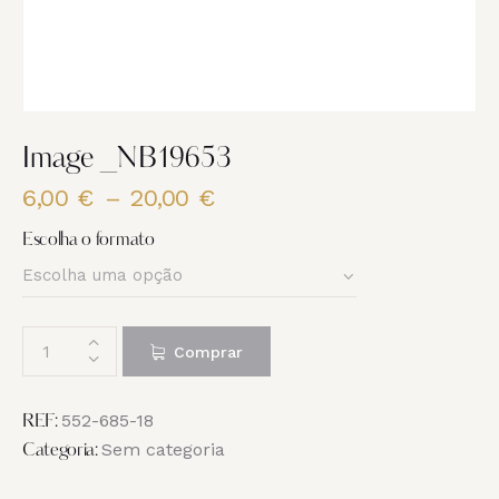
Image _NB19653
6,00
€
–
20,00
€
Price
range:
Escolha o formato
6,00 €
through
20,00 €
Quantidade
Comprar
de
Image
_NB19653
552-685-18
REF:
Sem categoria
Categoria: