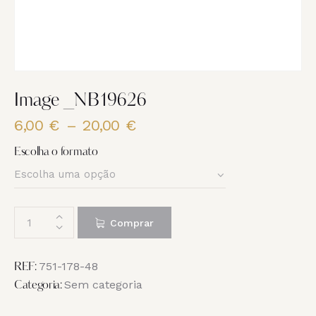
Image _NB19626
6,00
€
–
20,00
€
Price
range:
Escolha o formato
6,00 €
through
20,00 €
Quantidade
Comprar
de
Image
_NB19626
751-178-48
REF:
Sem categoria
Categoria: