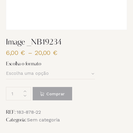
Image _NB19234
6,00
€
–
20,00
€
Price
range:
Escolha o formato
6,00 €
through
20,00 €
Quantidade
Comprar
de
Image
_NB19234
183-878-22
REF:
Sem categoria
Categoria: