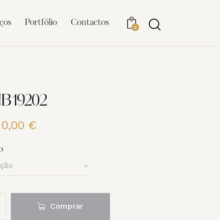
ços
Portfólio
Contactos
0
NB19202
20,00
€
Price
range:
6,00 €
o
through
20,00 €
Comprar