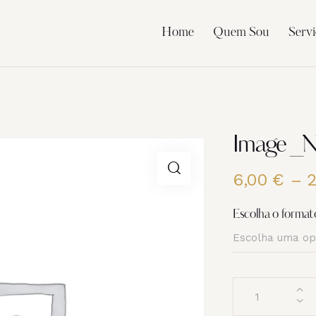
Home
Quem Sou
Servi
Image _
6,00
€
–
Escolha o format
Quantidade
de