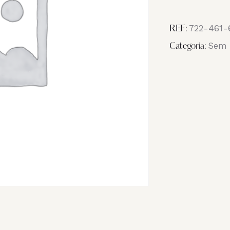
Image
_NB19202
722-461-
REF:
Sem 
Categoria: