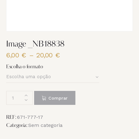
Image _NB18838
6,00
€
–
20,00
€
Price
range:
Escolha o formato
6,00 €
through
20,00 €
Quantidade
Comprar
de
Image
_NB18838
671-777-17
REF:
Sem categoria
Categoria: