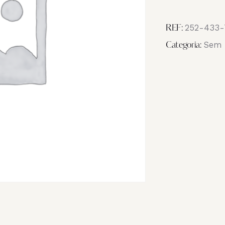
Image
_NB18167
252-433-
REF:
Sem 
Categoria: