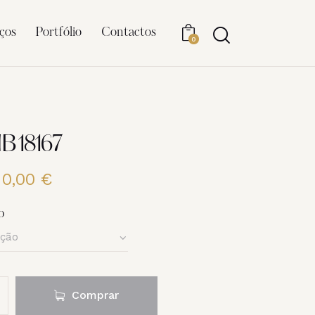
ços
Portfólio
Contactos
0
B18167
20,00
€
Price
range:
6,00 €
o
through
20,00 €
Comprar