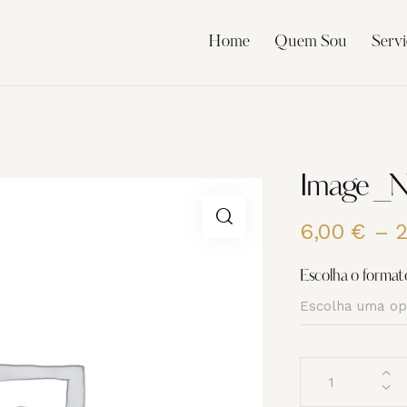
Home
Quem Sou
Servi
Image _N
6,00
€
–
Escolha o format
Quantidade
de