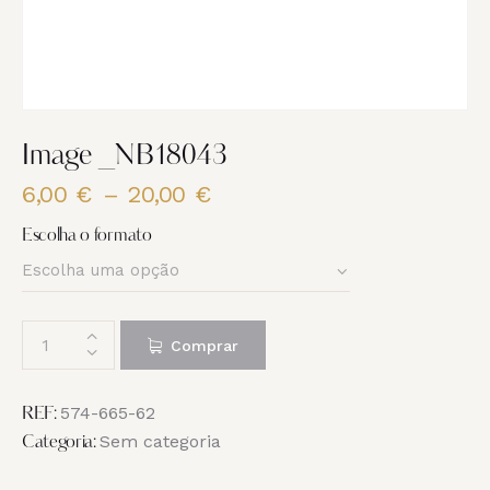
Image _NB18043
6,00
€
–
20,00
€
Price
range:
Escolha o formato
6,00 €
through
20,00 €
Quantidade
Comprar
de
Image
_NB18043
574-665-62
REF:
Sem categoria
Categoria: