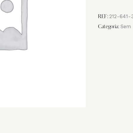
Image
_NB17853
212-641-
REF:
Sem 
Categoria: