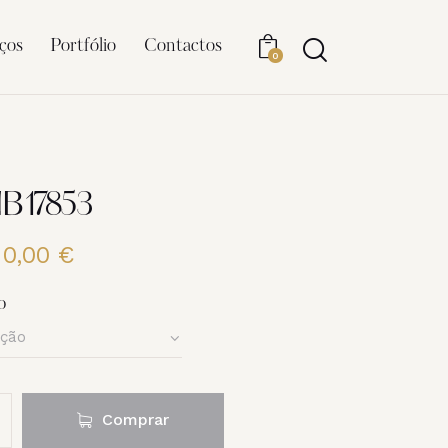
ços
Portfólio
Contactos
0
NB17853
20,00
€
Price
range:
6,00 €
o
through
20,00 €
Comprar