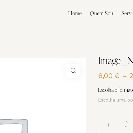
Home
Quem Sou
Servi
Image _
6,00
€
–
Escolha o format
Quantidade
de