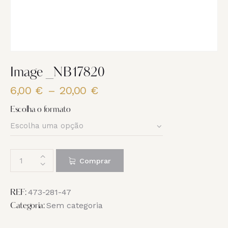
Image _NB17820
6,00
€
–
20,00
€
Price
range:
Escolha o formato
6,00 €
through
20,00 €
Quantidade
Comprar
de
Image
_NB17820
473-281-47
REF:
Sem categoria
Categoria: