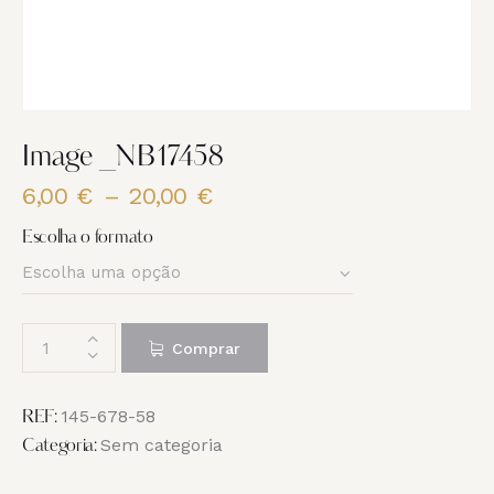
Image _NB17458
6,00
€
–
20,00
€
Price
range:
Escolha o formato
6,00 €
through
20,00 €
Quantidade
Comprar
de
Image
_NB17458
145-678-58
REF:
Sem categoria
Categoria: