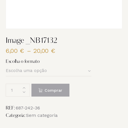
Image _NB17132
6,00
€
–
20,00
€
Price
range:
Escolha o formato
6,00 €
through
20,00 €
Quantidade
Comprar
de
Image
_NB17132
687-242-36
REF:
Sem categoria
Categoria: