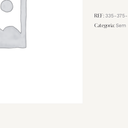
Image
_NB16993
335-375-
REF:
Sem 
Categoria: