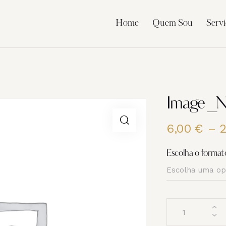
Home
Quem Sou
Servi
Image _
6,00
€
–
Escolha o format
Quantidade
de