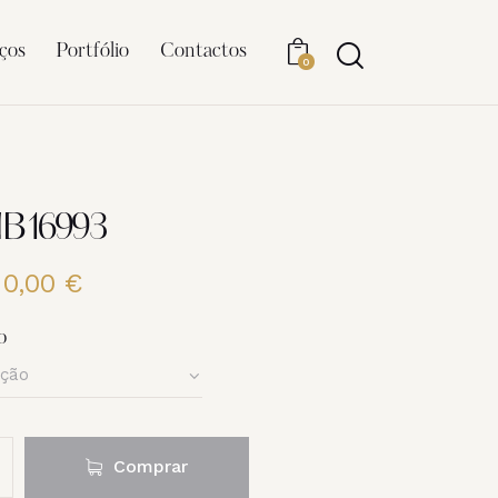
ços
Portfólio
Contactos
0
NB16993
20,00
€
Price
range:
6,00 €
o
through
20,00 €
Comprar