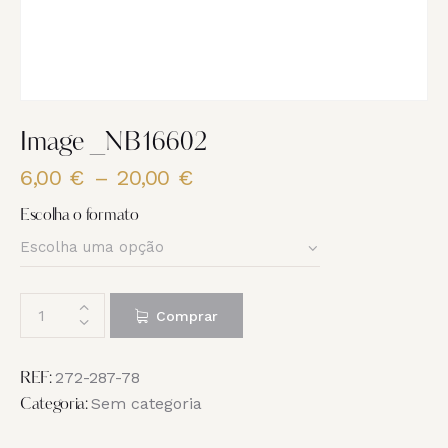
Image _NB16602
6,00
€
–
20,00
€
Price
range:
Escolha o formato
6,00 €
through
20,00 €
Quantidade
Comprar
de
Image
_NB16602
272-287-78
REF:
Sem categoria
Categoria: