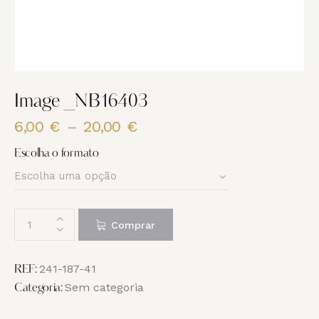
Image _NB16403
6,00
€
–
20,00
€
Price
range:
Escolha o formato
6,00 €
through
20,00 €
Quantidade
Comprar
de
Image
_NB16403
241-187-41
REF:
Sem categoria
Categoria: