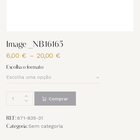
Image _NB16165
6,00
€
–
20,00
€
Price
range:
Escolha o formato
6,00 €
through
20,00 €
Quantidade
Comprar
de
Image
_NB16165
671-835-31
REF:
Sem categoria
Categoria: