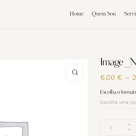
Home
Quem Sou
Servi
Image _
6,00
€
–
Escolha o format
Quantidade
de