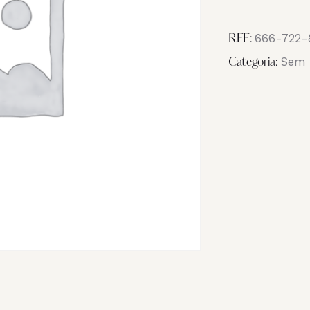
Image
_NB16012
666-722-
REF:
Sem 
Categoria: