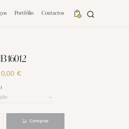
ços
Portfólio
Contactos
0
NB16012
20,00
€
Price
range:
6,00 €
o
through
20,00 €
Comprar