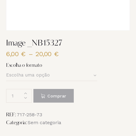
Image _NB15327
6,00
€
–
20,00
€
Price
range:
Escolha o formato
6,00 €
through
20,00 €
Quantidade
Comprar
de
Image
_NB15327
717-258-73
REF:
Sem categoria
Categoria: