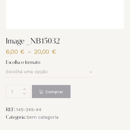
Image _NB15032
6,00
€
–
20,00
€
Price
range:
Escolha o formato
6,00 €
through
20,00 €
Quantidade
Comprar
de
Image
_NB15032
145-345-44
REF:
Sem categoria
Categoria: