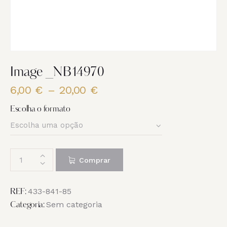
Image _NB14970
6,00
€
–
20,00
€
Price
range:
Escolha o formato
6,00 €
through
20,00 €
Quantidade
Comprar
de
Image
_NB14970
433-841-85
REF:
Sem categoria
Categoria: