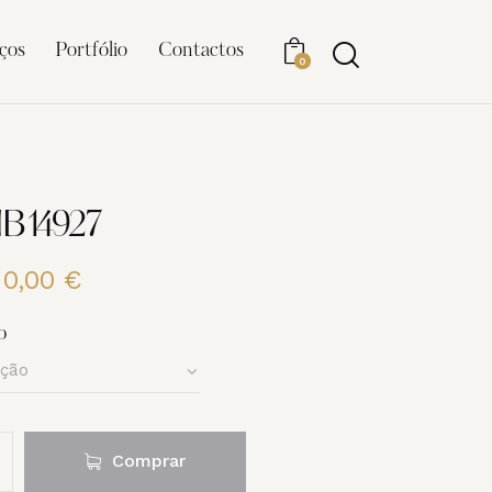
ços
Portfólio
Contactos
0
NB14927
20,00
€
Price
range:
6,00 €
o
through
20,00 €
Comprar