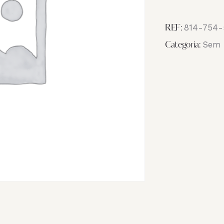
Image
_NB14927
814-754-
REF:
Sem 
Categoria: