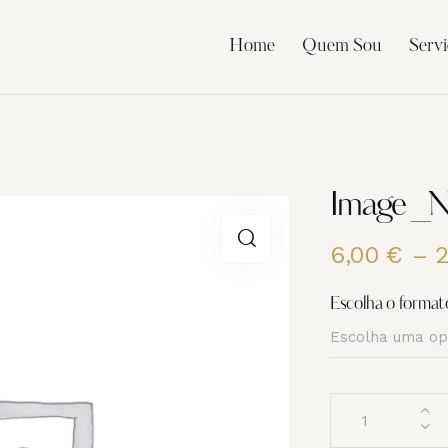
Home
Quem Sou
Servi
Image _
6,00
€
–
Escolha o format
Quantidade
de