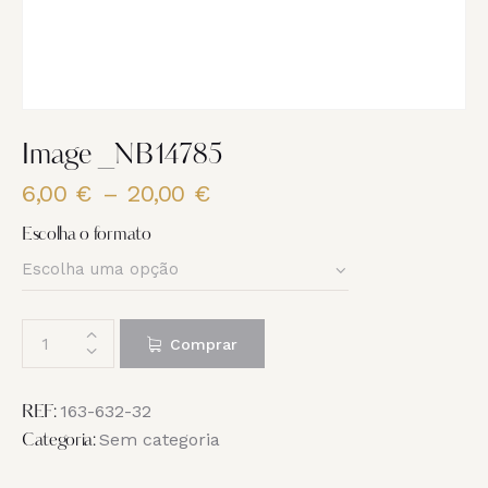
Image _NB14785
6,00
€
–
20,00
€
Price
range:
Escolha o formato
6,00 €
through
20,00 €
Quantidade
Comprar
de
Image
_NB14785
163-632-32
REF:
Sem categoria
Categoria: