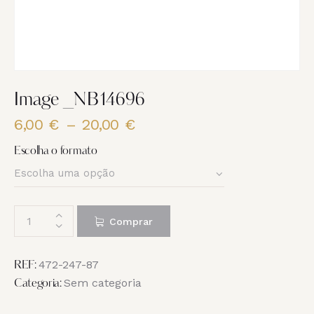
Image _NB14696
6,00
€
–
20,00
€
Price
range:
Escolha o formato
6,00 €
through
20,00 €
Quantidade
Comprar
de
Image
_NB14696
472-247-87
REF:
Sem categoria
Categoria: