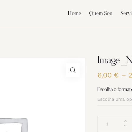
Home
Quem Sou
Servi
Image _
6,00
€
–
Escolha o format
Quantidade
de