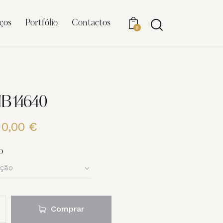
ços
Portfólio
Contactos
0
NB14640
20,00
€
Price
range:
6,00 €
o
through
20,00 €
Comprar