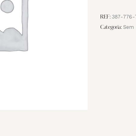
Image
_NB14640
387-776-
REF:
Sem 
Categoria: