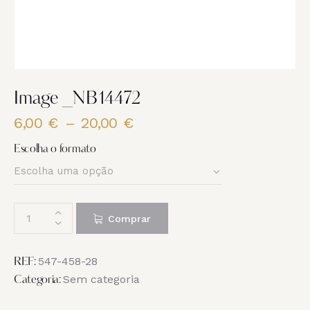
Image _NB14472
6,00
€
–
20,00
€
Price
range:
Escolha o formato
6,00 €
through
20,00 €
Quantidade
Comprar
de
Image
_NB14472
547-458-28
REF:
Sem categoria
Categoria: