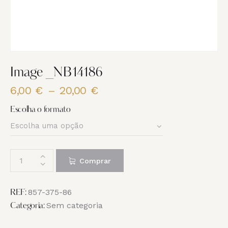
Image _NB14186
6,00
€
–
20,00
€
Price
range:
Escolha o formato
6,00 €
through
20,00 €
Quantidade
Comprar
de
Image
_NB14186
857-375-86
REF:
Sem categoria
Categoria: