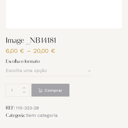
Image _NB14181
6,00
€
–
20,00
€
Price
range:
Escolha o formato
6,00 €
through
20,00 €
Quantidade
Comprar
de
Image
_NB14181
115-323-28
REF:
Sem categoria
Categoria: