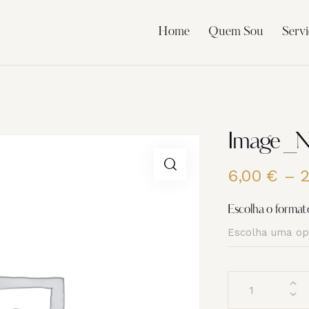
Home
Quem Sou
Servi
Image _
6,00
€
–
Escolha o format
Quantidade
de