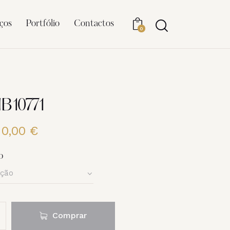
ços
Portfólio
Contactos
0
NB10771
20,00
€
Price
range:
6,00 €
o
through
20,00 €
Comprar