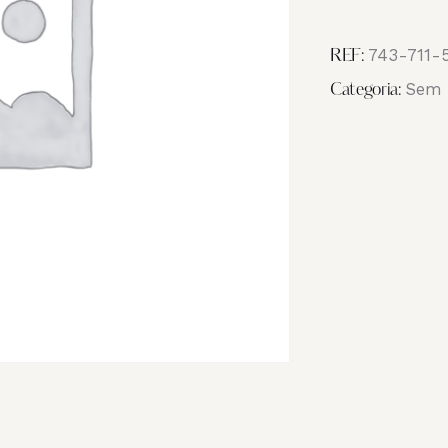
Image
_NB10771
743-711-
REF:
Sem 
Categoria: